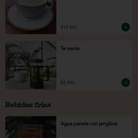
$13.000
Te verde
$5.900
Bebidas frías
Agua panela con jengibre