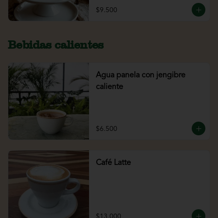
$9.500
Bebidas calientes
Agua panela con jengibre
caliente
$6.500
Café Latte
$13.000