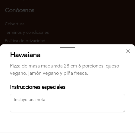
Conócenos
Cobertura
Términos y condiciones
Política de privacidad
Redes sociales
Hawaiana
Pizza de masa madurada 28 cm 6 porciones, queso
Instagram
vegano, jamón vegano y piña fresca.
Facebook
Instrucciones especiales
Mi cuenta
Pedir
Iniciar sesión