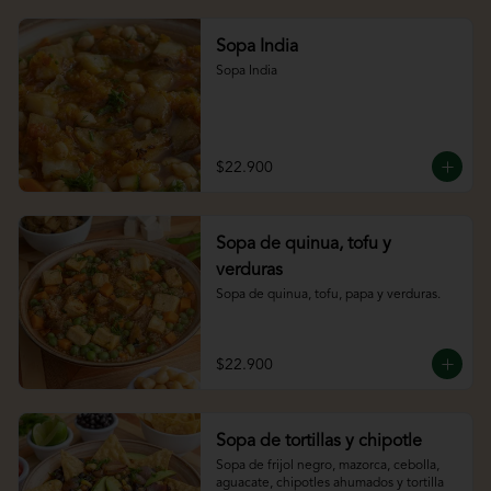
Sopa India
Sopa India
$22.900
Sopa de quinua, tofu y
verduras
Sopa de quinua, tofu, papa y verduras.
$22.900
Sopa de tortillas y chipotle
Sopa de frijol negro, mazorca, cebolla, 
aguacate, chipotles ahumados y tortilla 