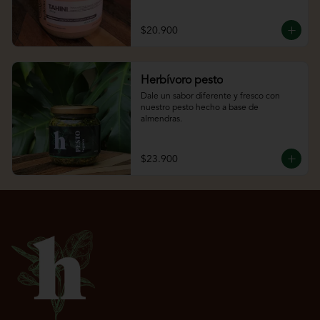
$20.900
Herbívoro pesto
Dale un sabor diferente y fresco con 
nuestro pesto hecho a base de 
almendras.
$23.900