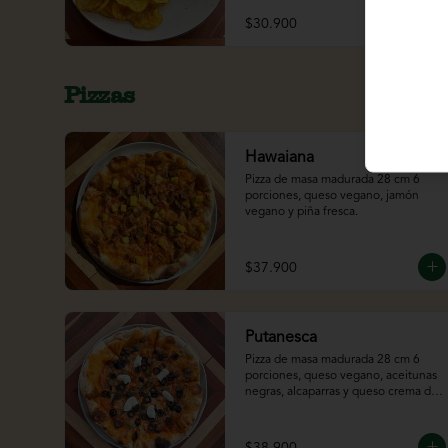
$30.900
Pizzas
Hawaiana
Pizza de masa madurada 28 cm 6 
porciones, queso vegano, jamón 
vegano y piña fresca.
$37.900
Putanesca
Pizza de masa madurada 28 cm 6 
porciones, queso vegano, aceitunas 
negras, alcaparras y queso crema de 
almendras.
$38.900