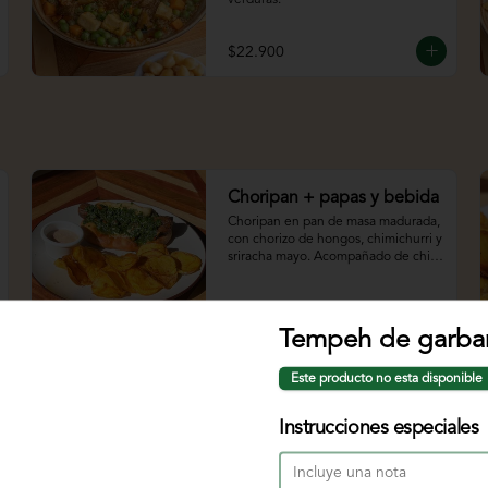
$22.900
Choripan + papas y bebida
Choripan en pan de masa madurada, 
con chorizo de hongos, chimichurri y 
sriracha mayo. Acompañado de chips 
de papa y bebida.
$29.900
Tempeh de garba
Este producto no esta disponible
Hamburguesa de orellanas
Hamburguesa con pan artesanal, 
Instrucciones especiales
orellanas apanadas, salsa bbq y 
ensalada coleslaw, chips de papa 
criolla y bebida.