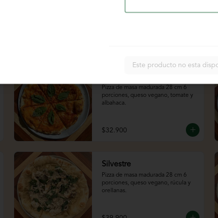
$32.900
Este producto no esta disp
Margarita
Pizza de masa madurada 28 cm 6 
porciones, queso vegano, tomate y 
albahaca.
$32.900
Silvestre
Pizza de masa madurada 28 cm 6 
porciones, queso vegano, rúcula y 
orellanas.
$39.900