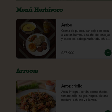
Menú Herbívoro
Árabe
Crema de puerro. bandeja con arroz 
al zaatar, hummus, falafel de lentejas 
y especies, babaganush, tabuleh de 
quinua. acompañado del jugo del 
día.
$27.900
Arroces
Arroz criollo
Arroz integral, seitán desmechado, 
tomate, frijol negro, hogao, plátano 
maduro, achiote y cilantro. 
ligeramente picante*