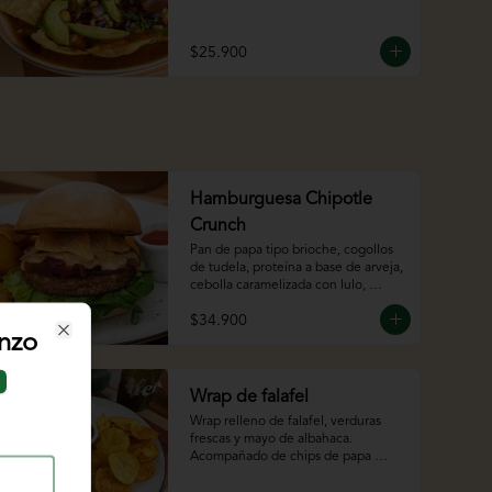
$25.900
Hamburguesa Chipotle
Crunch
Pan de papa tipo brioche, cogollos 
de tudela, proteína a base de arveja, 
cebolla caramelizada con lulo, 
totopos crocantes y chipotle mayo
$34.900
nzo
Close
Wrap de falafel
Wrap relleno de falafel, verduras 
frescas y mayo de albahaca. 
Acompañado de chips de papa 
criolla y bebida.