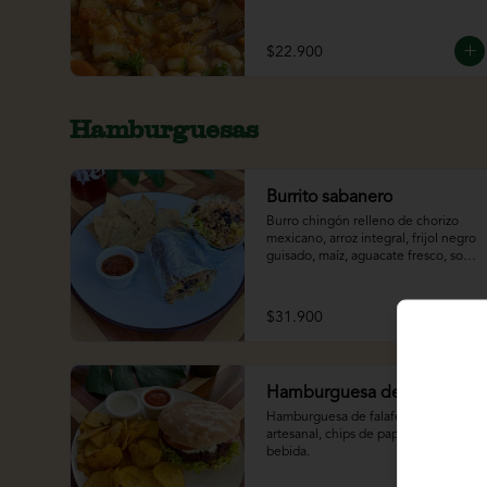
$22.900
Hamburguesas
Burrito sabanero
Burro chingón relleno de chorizo 
mexicano, arroz integral, frijol negro 
guisado, maíz, aguacate fresco, sour 
cream y lechuga. Acompañado de 
totopos y bebida.
$31.900
Hamburguesa de falafel
Hamburguesa de falafel en pan 
artesanal, chips de papa criolla y 
bebida.