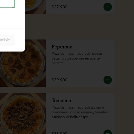
$27.900
onible
Peperonni
Pizza de masa madurada, queso 
vegano y pepperoni en aceite 
picante.
$39.900
Tomatina
Pizza de masa madurada 28 cm 6 
porciones , queso vegano, tomates 
asados y cebolla crispy.
$38.900