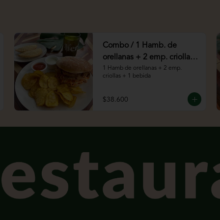
Combo / 1 Hamb. de
orellanas + 2 emp. criollas
+ 1 bebida
1 Hamb de orellanas + 2 emp. 
criollas + 1 bebida
$38.600