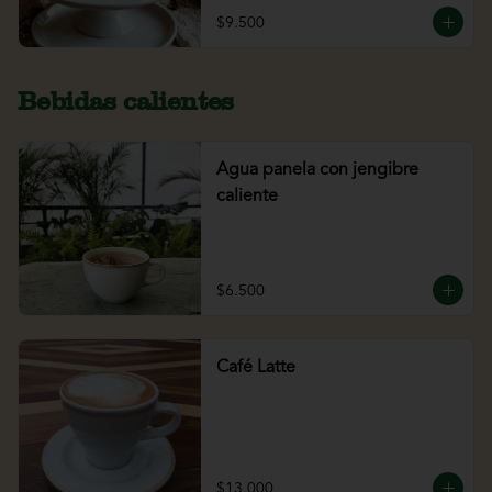
$9.500
Bebidas calientes
Agua panela con jengibre
caliente
$6.500
Café Latte
$13.000