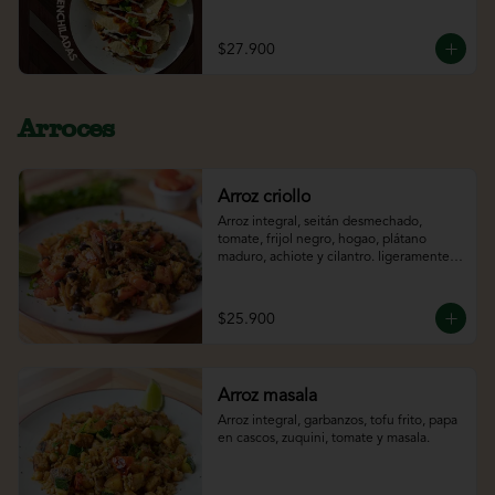
con salsa morita tatemada, cilantro y sour 
cream. Acompañado con el jugo del día.
$27.900
Arroces
Arroz criollo
Arroz integral, seitán desmechado, 
tomate, frijol negro, hogao, plátano 
maduro, achiote y cilantro. ligeramente 
picante*
$25.900
Arroz masala
Arroz integral, garbanzos, tofu frito, papa 
en cascos, zuquini, tomate y masala.