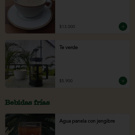
$13.000
Te verde
$5.900
Bebidas frías
Agua panela con jengibre