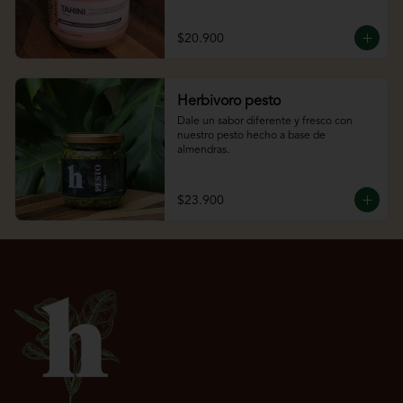
$20.900
Herbivoro pesto
Dale un sabor diferente y fresco con 
nuestro pesto hecho a base de 
almendras.
$23.900