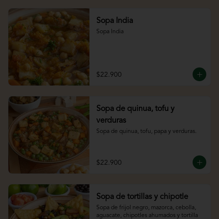
Sopa India
Sopa India
$22.900
Sopa de quinua, tofu y
verduras
Sopa de quinua, tofu, papa y verduras.
$22.900
Sopa de tortillas y chipotle
Sopa de frijol negro, mazorca, cebolla, 
aguacate, chipotles ahumados y tortilla 