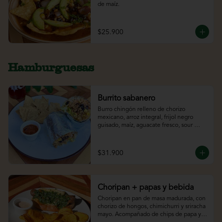
de maíz.
$25.900
Hamburguesas
Burrito sabanero
Burro chingón relleno de chorizo 
mexicano, arroz integral, frijol negro 
guisado, maíz, aguacate fresco, sour 
cream y lechuga. Acompañado de 
totopos y bebida.
$31.900
Choripan + papas y bebida
Choripan en pan de masa madurada, con 
chorizo de hongos, chimichurri y sriracha 
mayo. Acompañado de chips de papa y 