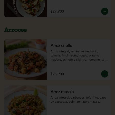
con salsa morita tatemada, cilantro y sour 
cream. Acompañado con el jugo del día.
$27.900
Arroces
Arroz criollo
Arroz integral, seitán desmechado, 
tomate, frijol negro, hogao, plátano 
maduro, achiote y cilantro. ligeramente 
picante*
$25.900
Arroz masala
Arroz integral, garbanzos, tofu frito, papa 
en cascos, zuquini, tomate y masala.