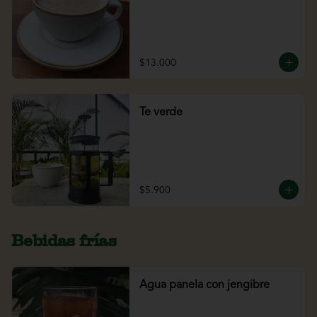
$13.000
Te verde
$5.900
Bebidas frías
Agua panela con jengibre