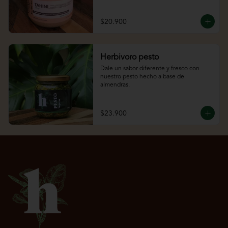
$20.900
Herbivoro pesto
Dale un sabor diferente y fresco con 
nuestro pesto hecho a base de 
almendras.
$23.900