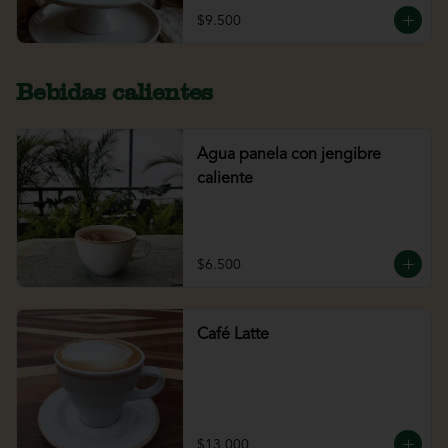
$9.500
Bebidas calientes
Agua panela con jengibre
caliente
$6.500
Café Latte
$13.000