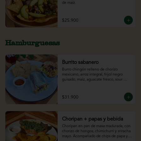
de maíz.
$25.900
Hamburguesas
Burrito sabanero
Burro chingón relleno de chorizo 
mexicano, arroz integral, frijol negro 
guisado, maíz, aguacate fresco, sour 
cream y lechuga. Acompañado de 
totopos y bebida.
$31.900
Choripan + papas y bebida
Choripan en pan de masa madurada, con 
chorizo de hongos, chimichurri y sriracha 
mayo. Acompañado de chips de papa y 