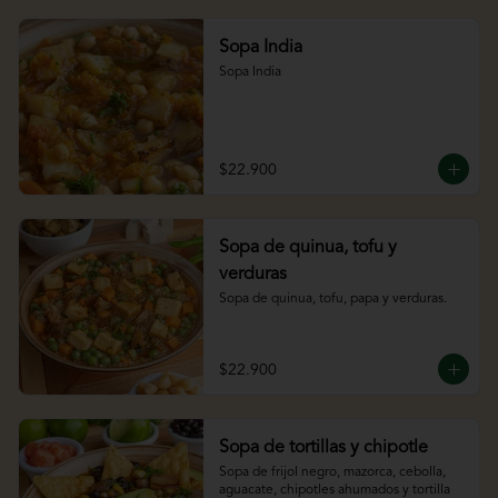
Sopa India
Sopa India
$22.900
Sopa de quinua, tofu y
verduras
Sopa de quinua, tofu, papa y verduras.
$22.900
Sopa de tortillas y chipotle
Sopa de frijol negro, mazorca, cebolla, 
aguacate, chipotles ahumados y tortilla 