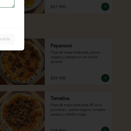
$27.900
onible
Peperonni
Pizza de masa madurada, queso 
vegano y pepperoni en aceite 
picante.
$39.900
Tomatina
Pizza de masa madurada 28 cm 6 
porciones , queso vegano, tomates 
asados y cebolla crispy.
$38.900