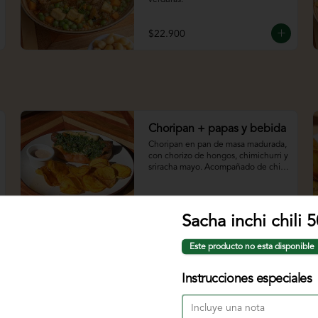
$22.900
Choripan + papas y bebida
Choripan en pan de masa madurada, 
con chorizo de hongos, chimichurri y 
sriracha mayo. Acompañado de chips 
de papa y bebida.
$29.900
Sacha inchi chili 
Este producto no esta disponible
Hamburguesa de orellanas
Hamburguesa con pan artesanal, 
Instrucciones especiales
orellanas apanadas, salsa bbq y 
ensalada coleslaw, chips de papa 
criolla y bebida.