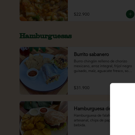
$22.900
Hamburguesas
Burrito sabanero
Burro chingón relleno de chorizo 
mexicano, arroz integral, frijol negro 
guisado, maíz, aguacate fresco, sour 
cream y lechuga. Acompañado de 
totopos y bebida.
$31.900
Hamburguesa de falafel
Hamburguesa de falafel en pan 
artesanal, chips de papa criolla y 
bebida.