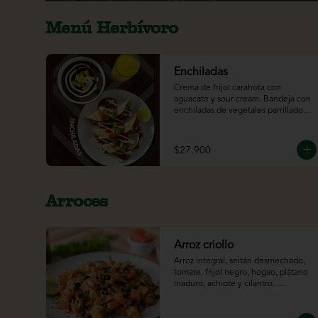
Menú Herbívoro
Enchiladas
Crema de frijol carahota con 
aguacate y sour cream. Bandeja con 
enchiladas de vegetales parrillados y 
seitan, bañadas con salsa morita 
tatemada, cilantro y sour cream. 
Acompañado con el jugo del día.
$27.900
Arroces
Arroz criollo
Arroz integral, seitán desmechado, 
tomate, frijol negro, hogao, plátano 
maduro, achiote y cilantro. 
ligeramente picante*