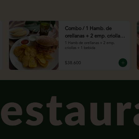
Combo / 1 Hamb. de
orellanas + 2 emp. criollas
+ 1 bebida
1 Hamb de orellanas + 2 emp. 
criollas + 1 bebida
$38.600