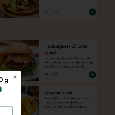
$25.900
Hamburguesa Chipotle
Crunch
Pan de papa tipo brioche, cogollos 
de tudela, proteína a base de arveja, 
cebolla caramelizada con lulo, 
totopos crocantes y chipotle mayo
$34.900
50 g
Close
Wrap de falafel
Wrap relleno de falafel, verduras 
frescas y mayo de albahaca. 
Acompañado de chips de papa 
criolla y bebida.