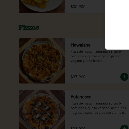
$30.900
Pizzas
Hawaiana
Pizza de masa madurada 28 cm 6 
porciones, queso vegano, jamón 
vegano y piña fresca.
$37.900
Putanesca
Pizza de masa madurada 28 cm 6 
porciones, queso vegano, aceitunas 
negras, alcaparras y queso crema de 
almendras.
$38.900