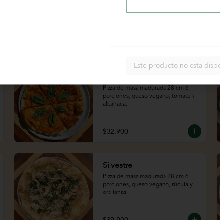
$32.900
Este producto no esta disp
Margarita
Pizza de masa madurada 28 cm 6 
porciones, queso vegano, tomate y 
albahaca.
$32.900
Silvestre
Pizza de masa madurada 28 cm 6 
porciones, queso vegano, rúcula y 
orellanas.
$39.900