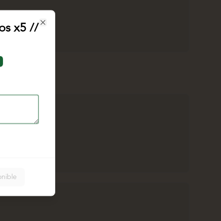
s x5 //
Close
onible