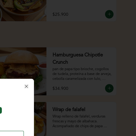
$25.900
Hamburguesa Chipotle
Crunch
pan de papa tipo brioche, cogollos 
de tudela, proteína a base de arveja, 
cebolla caramelizada con lulo, 
totopos crocantes y chipotle mayo
$34.900
Close
Wrap de falafel
Wrap relleno de falafel, verduras 
frescas y mayo de albahaca. 
Acompañado de chips de papa 
criolla y bebida.