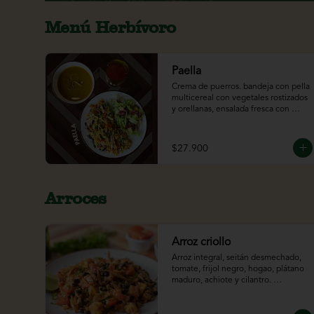
Menú Herbívoro
Paella
Crema de puerros. bandeja con pella 
multicereal con vegetales rostizados 
y orellanas, ensalada fresca con 
cascos de naranja. acompañado del 
jugo del día.
$27.900
Arroces
Arroz criollo
Arroz integral, seitán desmechado, 
tomate, frijol negro, hogao, plátano 
maduro, achiote y cilantro. 
ligeramente picante*