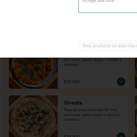
$32.900
Este producto no esta disp
Margarita
Pizza de masa madurada 28 cm 6 
porciones, queso vegano, tomate y 
albahaca.
$32.900
Silvestre
Pizza de masa madurada 28 cm 6 
porciones, queso vegano, rúcula y 
orellanas.
$39.900