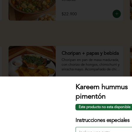
$22.900
Choripan + papas y bebida
Choripan en pan de masa madurada, 
con chorizo de hongos, chimichurri y 
sriracha mayo. Acompañado de chips 
de papa y bebida.
Kareem hummus
$29.900
pimentón
Hamburguesa de orellanas
Este producto no esta disponible
Hamburguesa con pan artesanal, 
orellanas apanadas, salsa bbq y 
Instrucciones especiales
ensalada coleslaw, chips de papa 
criolla y bebida.