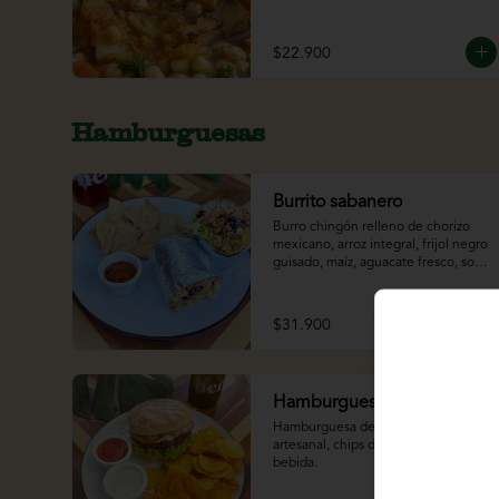
$22.900
Hamburguesas
Burrito sabanero
Burro chingón relleno de chorizo 
mexicano, arroz integral, frijol negro 
guisado, maíz, aguacate fresco, sour 
cream y lechuga. Acompañado de 
totopos y bebida.
$31.900
Hamburguesa de falafel
Hamburguesa de falafel en pan 
artesanal, chips de papa criolla y 
bebida.