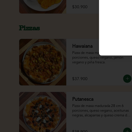
$30.900
Pizzas
Hawaiana
Pizza de masa madurada 28 cm 6 
porciones, queso vegano, jamón 
vegano y piña fresca.
$37.900
Putanesca
Pizza de masa madurada 28 cm 6 
porciones, queso vegano, aceitunas 
negras, alcaparras y queso crema de 
almendras.
$38.900