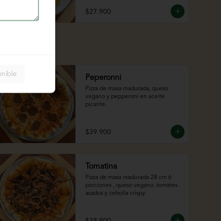
$27.900
onible
Peperonni
Pizza de masa madurada, queso 
vegano y pepperoni en aceite 
picante.
$39.900
Tomatina
Pizza de masa madurada 28 cm 6 
porciones , queso vegano, tomates 
asados y cebolla crispy.
$38.900