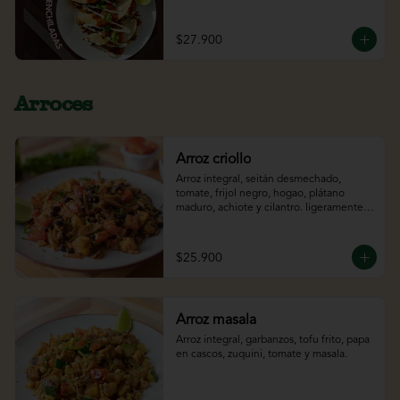
con salsa morita tatemada, cilantro y sour 
cream. Acompañado con el jugo del día.
$27.900
Arroces
Arroz criollo
Arroz integral, seitán desmechado, 
tomate, frijol negro, hogao, plátano 
maduro, achiote y cilantro. ligeramente 
picante*
$25.900
Arroz masala
Arroz integral, garbanzos, tofu frito, papa 
en cascos, zuquini, tomate y masala.