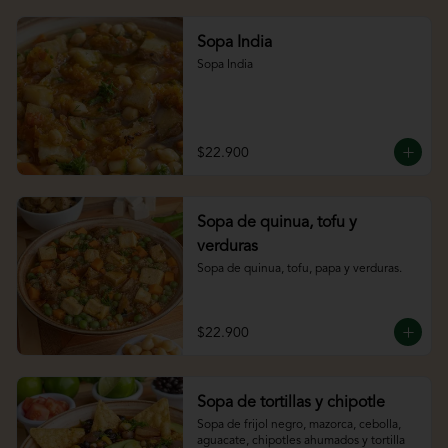
Sopa India
Sopa India
$22.900
Sopa de quinua, tofu y
verduras
Sopa de quinua, tofu, papa y verduras.
$22.900
Sopa de tortillas y chipotle
Sopa de frijol negro, mazorca, cebolla, 
aguacate, chipotles ahumados y tortilla 