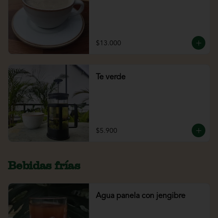
$13.000
Te verde
$5.900
Bebidas frías
Agua panela con jengibre