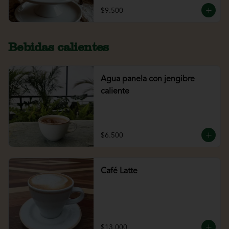
$9.500
Bebidas calientes
Agua panela con jengibre
caliente
$6.500
Café Latte
$13.000