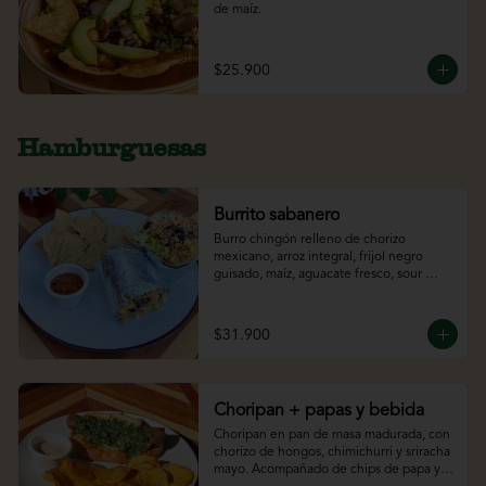
de maíz.
$25.900
Hamburguesas
Burrito sabanero
Burro chingón relleno de chorizo 
mexicano, arroz integral, frijol negro 
guisado, maíz, aguacate fresco, sour 
cream y lechuga. Acompañado de 
totopos y bebida.
$31.900
Choripan + papas y bebida
Choripan en pan de masa madurada, con 
chorizo de hongos, chimichurri y sriracha 
mayo. Acompañado de chips de papa y 