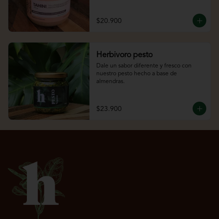
$20.900
Herbivoro pesto
Dale un sabor diferente y fresco con 
nuestro pesto hecho a base de 
almendras.
$23.900