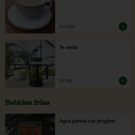
$13.000
Te verde
$5.900
Bebidas frías
Agua panela con jengibre