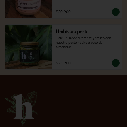
$20.900
Herbívoro pesto
Dale un sabor diferente y fresco con 
nuestro pesto hecho a base de 
almendras.
$23.900