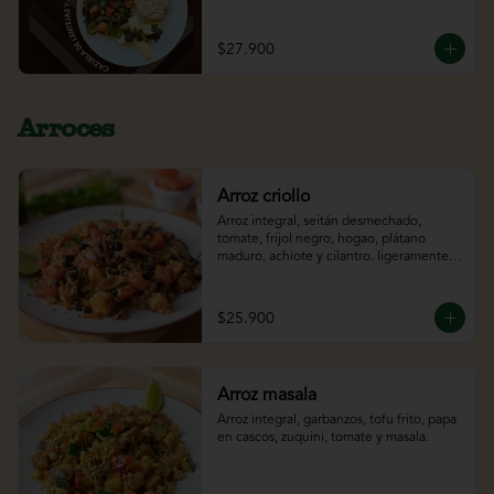
encurtidas en naranja, trozos de sandía y 
vinagreta de maracuyá.
$27.900
Arroces
Arroz criollo
Arroz integral, seitán desmechado, 
tomate, frijol negro, hogao, plátano 
maduro, achiote y cilantro. ligeramente 
picante*
$25.900
Arroz masala
Arroz integral, garbanzos, tofu frito, papa 
en cascos, zuquini, tomate y masala.