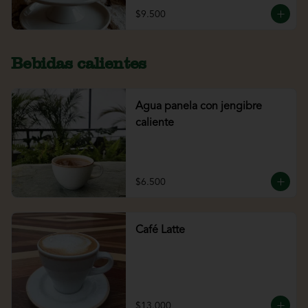
$9.500
Bebidas calientes
Agua panela con jengibre
caliente
$6.500
Café Latte
$13.000