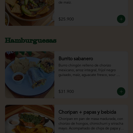
de maíz.
$25.900
Hamburguesas
Burrito sabanero
Burro chingón relleno de chorizo 
mexicano, arroz integral, frijol negro 
guisado, maíz, aguacate fresco, sour 
cream y lechuga. Acompañado de 
totopos y bebida.
$31.900
Choripan + papas y bebida
Choripan en pan de masa madurada, con 
chorizo de hongos, chimichurri y sriracha 
mayo. Acompañado de chips de papa y 