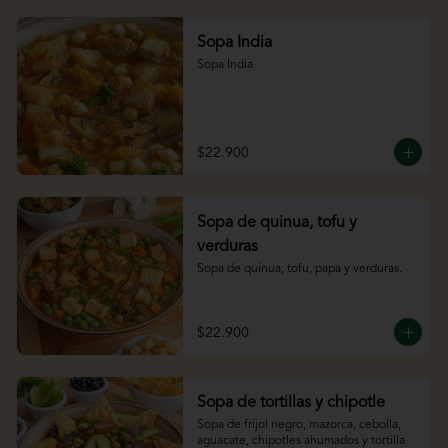
Sopa India
Sopa India
$22.900
Sopa de quinua, tofu y
verduras
Sopa de quinua, tofu, papa y verduras.
$22.900
Sopa de tortillas y chipotle
Sopa de frijol negro, mazorca, cebolla, 
aguacate, chipotles ahumados y tortilla 