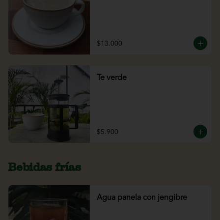
$13.000
Te verde
$5.900
Bebidas frías
Agua panela con jengibre