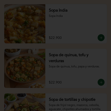
Sopa India
Sopa India
$22.900
Sopa de quinua, tofu y
verduras
Sopa de quinua, tofu, papa y verduras.
$22.900
Sopa de tortillas y chipotle
Sopa de frijol negro, mazorca, cebolla, 
aguacate, chipotles ahumados y tortilla 