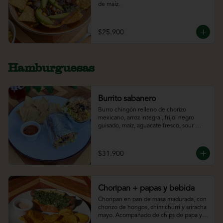
de maíz.
$25.900
Hamburguesas
Burrito sabanero
Burro chingón relleno de chorizo 
mexicano, arroz integral, frijol negro 
guisado, maíz, aguacate fresco, sour 
cream y lechuga. Acompañado de 
totopos y bebida.
$31.900
Choripan + papas y bebida
Choripan en pan de masa madurada, con 
chorizo de hongos, chimichurri y sriracha 
mayo. Acompañado de chips de papa y 