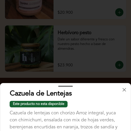
$20.900
Herbívoro pesto
Dale un sabor diferente y fresco con 
nuestro pesto hecho a base de 
almendras.
$23.900
Cazuela de Lentejas
Este producto no esta disponible
Cazuela de lentejas con chorizo Arroz integral, yuca
con chimichurri, ensalada con mix de hojas verdes,
berenjenas encurtidas en naranja, trozos de sandía y