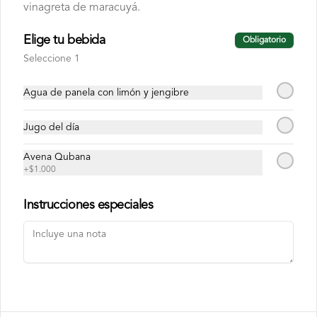
vinagreta de maracuyá.
Conócenos
Elige tu bebida
Obligatorio
Cobertura
Seleccione 1
Términos y condiciones
Agua de panela con limón y jengibre
Política de privacidad
Redes sociales
Jugo del día
Avena Qubana
Instagram
+
$1.000
Facebook
Instrucciones especiales
Mi cuenta
Pedir
Iniciar sesión