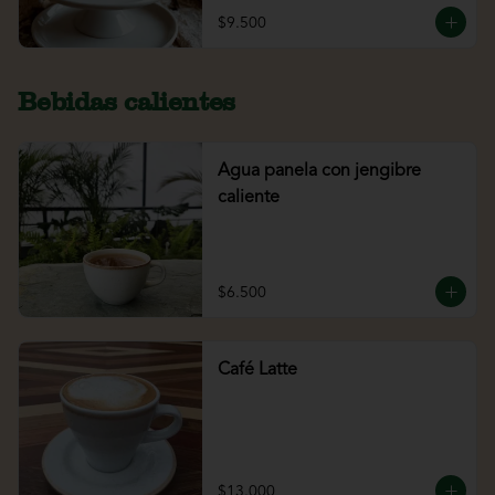
$9.500
Bebidas calientes
Agua panela con jengibre
caliente
$6.500
Café Latte
$13.000