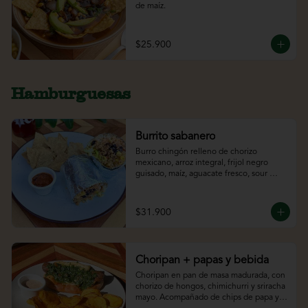
de maíz.
$25.900
Hamburguesas
Burrito sabanero
Burro chingón relleno de chorizo 
mexicano, arroz integral, frijol negro 
guisado, maíz, aguacate fresco, sour 
cream y lechuga. Acompañado de 
totopos y bebida.
$31.900
Choripan + papas y bebida
Choripan en pan de masa madurada, con 
chorizo de hongos, chimichurri y sriracha 
mayo. Acompañado de chips de papa y 