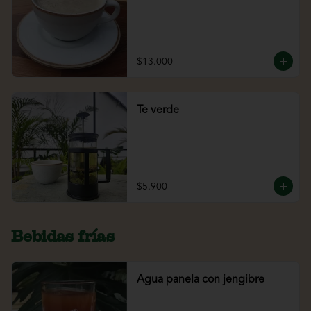
$13.000
Te verde
$5.900
Bebidas frías
Agua panela con jengibre