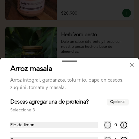
$20.900
Herbívoro pesto
Dale un sabor diferente y fresco con 
nuestro pesto hecho a base de 
almendras.
Arroz masala
$23.900
Arroz integral, garbanzos, tofu frito, papa en cascos,
zuquini, tomate y masala.
Deseas agregar una de proteina?
Opcional
Seleccione 3
Pie de limon
0