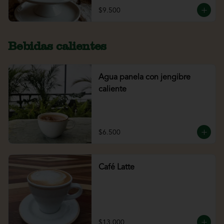
$9.500
Bebidas calientes
Agua panela con jengibre
caliente
$6.500
Café Latte
$13.000