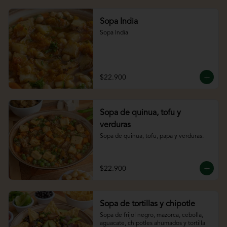
Sopa India
Sopa India
$22.900
Sopa de quinua, tofu y
verduras
Sopa de quinua, tofu, papa y verduras.
$22.900
Sopa de tortillas y chipotle
Sopa de frijol negro, mazorca, cebolla, 
aguacate, chipotles ahumados y tortilla 