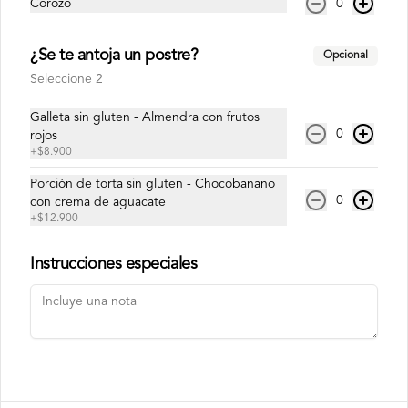
Corozo
0
Conócenos
¿Se te antoja un postre?
Opcional
Cobertura
Seleccione 2
Términos y condiciones
Galleta sin gluten - Almendra con frutos
Política de privacidad
0
rojos
+
$8.900
Redes sociales
Porción de torta sin gluten - Chocobanano
0
con crema de aguacate
Instagram
+
$12.900
Facebook
Instrucciones especiales
Mi cuenta
Pedir
Iniciar sesión